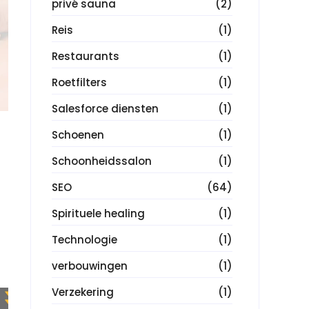
privé sauna
(2)
Reis
(1)
Restaurants
(1)
Roetfilters
(1)
Salesforce diensten
(1)
Schoenen
(1)
Schoonheidssalon
(1)
SEO
(64)
Spirituele healing
(1)
Technologie
(1)
verbouwingen
(1)
Verzekering
(1)