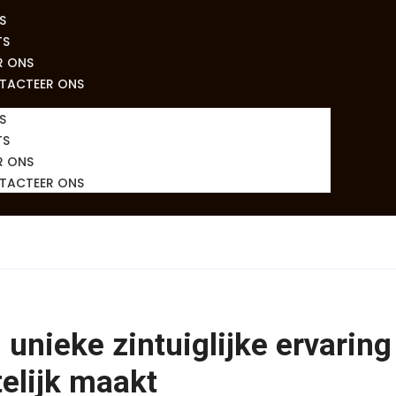
S
TS
R ONS
TACTEER ONS
S
TS
R ONS
TACTEER ONS
 unieke zintuiglijke ervaring
elijk maakt