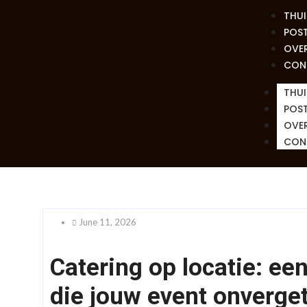
THUI
POS
OVE
CON
THUI
POS
OVE
CON
June 11, 2026
Catering op locatie: een
die jouw event onverget