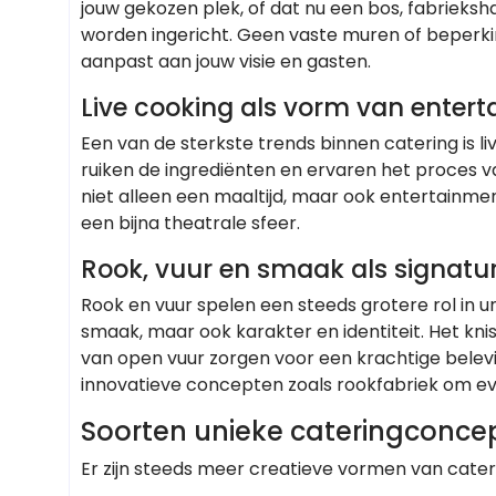
jouw gekozen plek, of dat nu een bos, fabrieksha
worden ingericht. Geen vaste muren of beperking
aanpast aan jouw visie en gasten.
Live cooking als vorm van enter
Een van de sterkste trends binnen catering is l
ruiken de ingrediënten en ervaren het proces van
niet alleen een maaltijd, maar ook entertainme
een bijna theatrale sfeer.
Rook, vuur en smaak als signatu
Rook en vuur spelen een steeds grotere rol in 
smaak, maar ook karakter en identiteit. Het kni
van open vuur zorgen voor een krachtige belev
innovatieve concepten zoals rookfabriek om ev
Soorten unieke cateringconcep
Er zijn steeds meer creatieve vormen van cateri