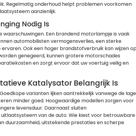
bruik. Regelmatig onderhoud helpt problemen voorkomen
laatsysteem aanzienlijk.
nging Nodig Is
jke waarschuwingen. Een brandend motorlampje is vaak
 kunnen automobilisten vermogensverlies, een sterke
to ervaren. Ook een hoger brandstofverbruik kan wijzen o
 worden genegeerd, kunnen grotere motorschades
aratiekosten en zorgt ervoor dat uw voertuig veilig en
atieve Katalysator Belangrijk Is
t. Goedkope varianten lijken aantrekkelijk vanwege de lage
steren minder goed. Hoogwaardige modellen zorgen voor
langere levensduur. Daarnaast sluiten
e uitlaatsysteem van de auto. Wie kiest voor betrouwbare
an duurzaamheid, uitstekende prestaties en scherpe