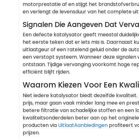
motorprestatie af en stijgt het brandstofver
en verlengt de levensduur van het complete uit
Signalen Die Aangeven Dat Verva
Een defecte katalysator geeft meestal duideli
het eerste teken dat er iets mis is. Daarnaast
uitlaatgeur of een ratelend geluid onder de au
een verstopt systeem. Wanneer deze signalen
ontstaan. Tijdige vervanging voorkomt hoge rep
efficiënt blijft rijden.
Waarom Kiezen Voor Een Kwalit
Niet iedere katalysator biedt dezelfde kwalitei
prijs, maar gaan vaak minder lang mee en pre
betere filtratie van schadelijke stoffen en een 
kwaliteitsonderdelen beter aan op het originel
producten via
UitlaatAanbiedingen
profiteert v
prijzen.