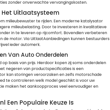
taties zonder onverwachte vervangingskosten.
j Het Uitlaatsysteem
m milieubewuster te rijden. Een moderne katalysator
agere milieubelasting. Door te investeren in kwalitatieve
onder in te leveren op rijcomfort. Bovendien verbeteren
an de motor. Via UitlaatAanbiedingen kunnen bestuurders
ijwel ieder automerk.
pen Van Auto Onderdelen
 op basis van prijs. Hierdoor kopen zij soms onderdelen
het negeren van productspecificaties is een
tor kan storingen veroorzaken en zelfs motorschade
oed te controleren welk model geschikt is voor uw
rmatie maken het aankoopproces veel eenvoudiger en
l Een Populaire Keuze Is