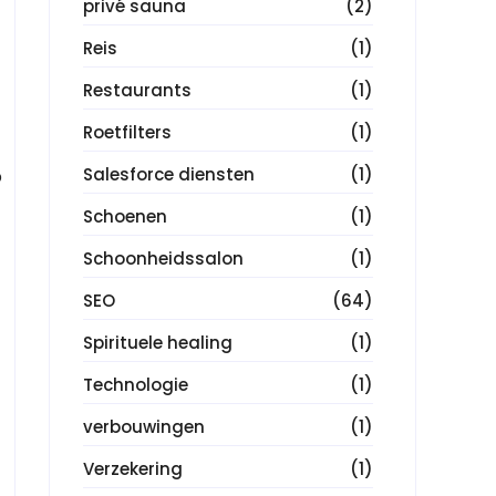
privé sauna
(2)
Reis
(1)
Restaurants
(1)
Roetfilters
(1)
Salesforce diensten
(1)
p
Schoenen
(1)
Schoonheidssalon
(1)
SEO
(64)
Spirituele healing
(1)
Technologie
(1)
verbouwingen
(1)
Verzekering
(1)