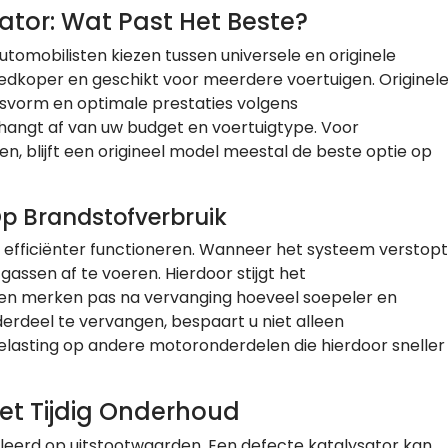
sator: Wat Past Het Beste?
tomobilisten kiezen tussen universele en originele
oedkoper en geschikt voor meerdere voertuigen. Originel
vorm en optimale prestaties volgens
, hangt af van uw budget en voertuigtype. Voor
n, blijft een origineel model meestal de beste optie op
Op Brandstofverbruik
efficiënter functioneren. Wanneer het systeem verstopt
assen af te voeren. Hierdoor stijgt het
ten merken pas na vervanging hoeveel soepeler en
nderdeel te vervangen, bespaart u niet alleen
lasting op andere motoronderdelen die hierdoor sneller
t Tijdig Onderhoud
leerd op uitstootwaarden. Een defecte katalysator kan