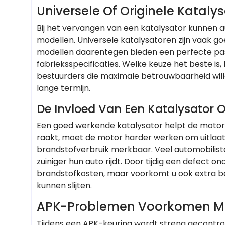
Universele Of Originele Kataly
Bij het vervangen van een katalysator kunnen au
modellen. Universele katalysatoren zijn vaak g
modellen daarentegen bieden een perfecte pas
fabrieksspecificaties. Welke keuze het beste is
bestuurders die maximale betrouwbaarheid wille
lange termijn.
De Invloed Van Een Katalysator 
Een goed werkende katalysator helpt de motor 
raakt, moet de motor harder werken om uitlaatg
brandstofverbruik merkbaar. Veel automobilis
zuiniger hun auto rijdt. Door tijdig een defect o
brandstofkosten, maar voorkomt u ook extra be
kunnen slijten.
APK-Problemen Voorkomen Me
Tijdens een APK-keuring wordt streng gecontro